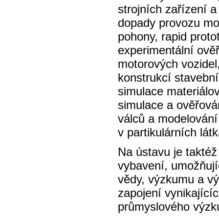
strojních zařízení a
dopady provozu moto
pohony, rapid protot
experimentální ově
motorových vozidel
konstrukcí stavební
simulace materiálo
simulace a ověřován
válců a modelování
v partikulárních lát
Na ústavu je taktéž
vybavení, umožňujíc
vědy, výzkumu a výv
zapojení vynikající
průmyslového výzk