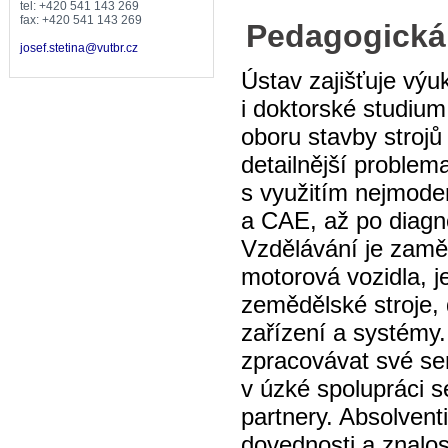
tel: +420 541 143 269
fax: +420 541 143 269
Pedagogická
josef.stetina@vutbr.cz
Ústav zajišťuje výu
i doktorské studium
oboru stavby strojů 
detailnější problem
s využitím nejmode
a CAE, až po diagn
Vzdělávání je zamě
motorová vozidla, je
zemědělské stroje,
zařízení a systémy
zpracovávat své se
v úzké spolupráci 
partnery. Absolventi
dovednosti a znalos