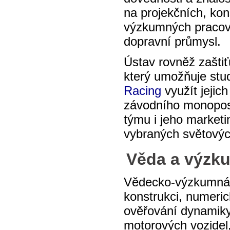
na projekčních, kon
výzkumných pracovi
dopravní průmysl.
Ústav rovněž zaštiť
který umožňuje st
Racing
využít jejic
závodního monopost
týmu i jeho marketi
vybraných světový
Věda a výzk
Vědecko-výzkumná 
konstrukci, numeric
ověřování dynamiky
motorových vozidel,