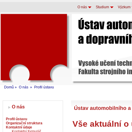
O nás
Studium
Výzkum
Domů
»
O nás
»
Profil ústavu
O nás
Ústav automobilního a
Profil ústavu
Vše aktuální o
Organizační struktura
Kontaktní údaje
Kontaktní formulář