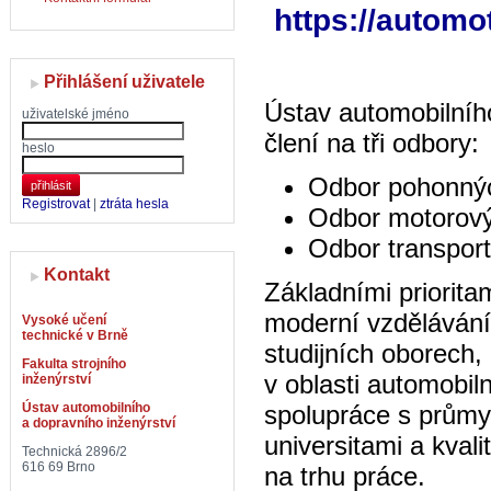
https://automo
Přihlášení uživatele
Ústav automobilníh
uživatelské jméno
člení na tři odbory:
heslo
Odbor pohonnýc
přihlásit
Registrovat
|
ztráta hesla
Odbor motorový
Odbor transport
Kontakt
Základními prioritam
moderní vzdělávání
Vysoké učení
technické v Brně
studijních oborech,
Fakulta strojního
v oblasti automobiln
inženýrství
Ústav automobilního
spolupráce s průmys
a dopravního inženýrství
universitami a kvali
Technická 2896/2
616 69 Brno
na trhu práce.