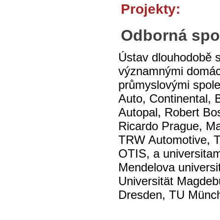
Projekty:
Odborná spo
Ústav dlouhodobě 
významnými domácí
průmyslovými spole
Auto, Continental
Autopal, Robert Bo
Ricardo Prague, Ma
TRW Automotive, 
OTIS, a universita
Mendelova universi
Universität Magdeb
Dresden, TU Münc